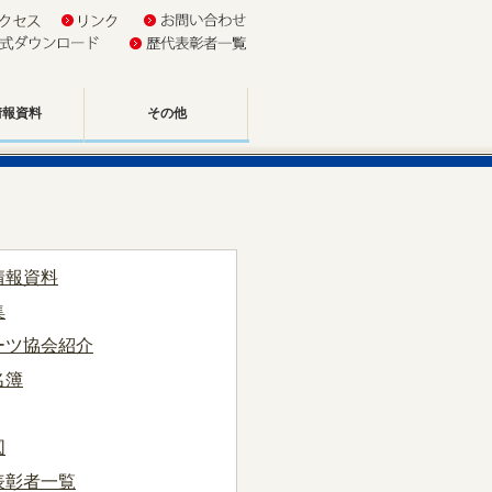
情報資料
その他
情報資料
集
ーツ協会紹介
名簿
図
表彰者一覧