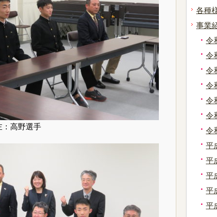
各種
事業
令
令
令
令
令
令
左：高野選手
令
平
平
平
平
平