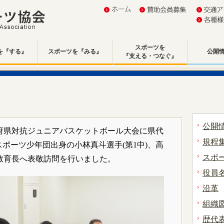
スポーツを
を『する』
スポーツを『みる』
公開
『支える・つなぐ』
公開
都道府県対抗ジュニアバスケットボール大会に県代
規程
ポーツ少年団出身の小林真斗選手(第1中)、高
スポ
林教育長へ表敬訪問を行いました。
役員
沿革
組織
歴代