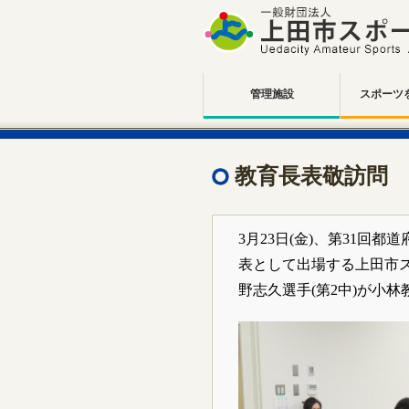
管理施設
スポーツ
教育長表敬訪問
3月23日(金)、第31回
表として出場する上田市ス
野志久選手(第2中)が小